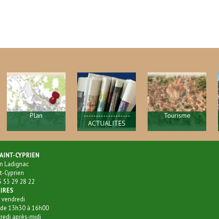
Plan
-------------------
Tourisme
ACTUALITES
-CYPRIEN
dignac
prien
29 28 22
ES
u vendredi
 13h30 à 16h00
après-midi