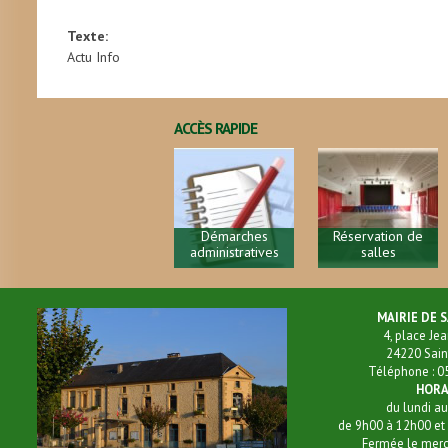
Texte:
Actu Info
ACCÈS RAPIDE
Démarches
Réservation de
administratives
salles
MAIRIE DE SAINT
4, place Jean La
24220 Saint-Cy
Téléphone : 05 53 
HORAIR
du lundi a
de 9h00 à 12h00 et de
Fermée le mercredi 